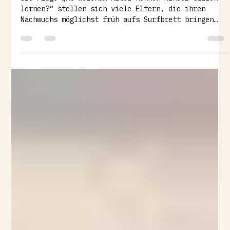
lernen?“ stellen sich viele Eltern, die ihren
Nachwuchs möglichst früh aufs Surfbrett bringen
möchten. Die kurze Antwort lautet: Kinder können
in Einzelfällen ab etwa 5 bis 6 Jahren mit dem
Surfen beginnen – aber ob das wirklich sinnvoll
ist, steht auf einem ganz anderen Blatt. Natürlich
ist die Schwimmfähigkeit ein Voraussetzung, das
beschreibe ich im weiteren ausführlich. Der Plage
de Goulien in der Bretagne ist für einen S