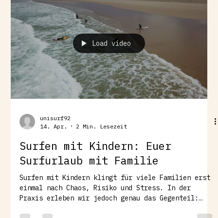
profitieren. Dein Gleichgewicht verbessert sich
spürbar Du entwickelst ein besseres Gefühl für
Boardbe
Load video
unisurf92
14. Apr.
2 Min. Lesezeit
Surfen mit Kindern: Euer
Surfurlaub mit Familie
Surfen mit Kindern klingt für viele Familien erst
einmal nach Chaos, Risiko und Stress. In der
Praxis erleben wir jedoch genau das Gegenteil:
Wenn der Einstieg richtig gestaltet ist, wird ein