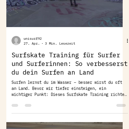
unisurf92
27. Apr.
3 Min. Lesezeit
Surfskate Training für Surfer
und Surferinnen: So verbesserst
du dein Surfen an Land
Surfen lernst du im Wasser – besser wirst du oft
an Land. Bevor wir tiefer einsteigen, ein
wichtiger Punkt: Dieses Surfskate Training richtet
sich vor allem an fortgeschrittene Surfer*innen,
die gezielt an ihrer Technik arbeiten wollen –
insbesondere an Themen wie Oberkörperrotation,
Timing und Turns. 👉 Gleichzeitig gilt aber auch:
Auch als Anfänger*in kannst du enorm davon