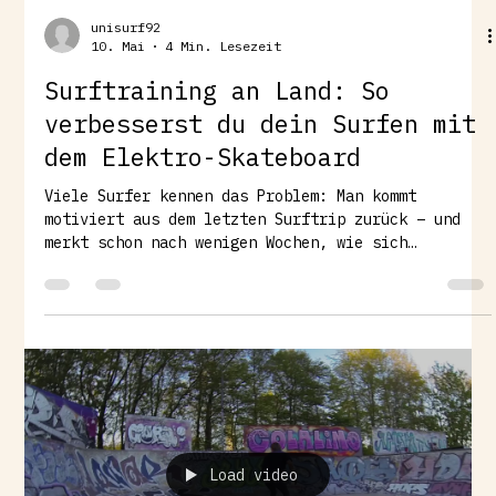
unisurf92
10. Mai
4 Min. Lesezeit
Surftraining an Land: So
verbesserst du dein Surfen mit
dem Elektro-Skateboard
Viele Surfer kennen das Problem: Man kommt
motiviert aus dem letzten Surftrip zurück – und
merkt schon nach wenigen Wochen, wie sich
Bewegungsgefühl und Timing wieder verschlechtern.
Die klassische Lösung ist bekannt: Surfskate-
Training. Und genau darüber haben wir bereits
ausführlich hier geschrieben:👉 Surfskate Training
für Surfer*innen Doch es gibt eine Trainingsform,
die im deutschsprachigen Raum noch deutlich
weniger genutzt wird – obwohl sie bei vielen
Bewegungsabläufe
Load video