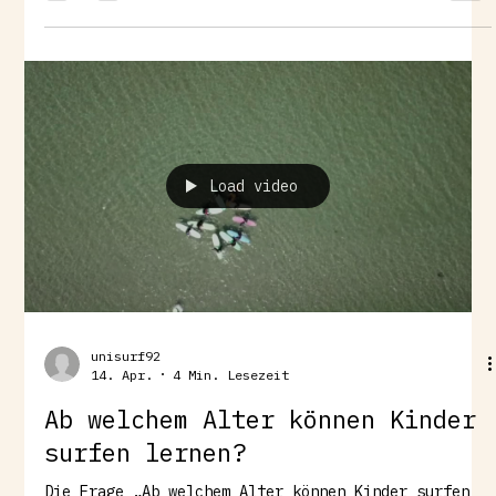
Surfurlaub mit Familie schnell zu einem der
schönsten gemeinsamen Erlebnisse. In diesem Guide
erfährst du alles, was du wissen musst, wenn du
mit deiner Familie das Wellenreiten ausprobieren
möchtest – ehrlich, praxisnah und aus 20 Jahren
Erfahrung im Surfcamp. Seit 11 Jahren sind auch u
Load video
unisurf92
14. Apr.
4 Min. Lesezeit
Ab welchem Alter können Kinder
surfen lernen?
Die Frage „Ab welchem Alter können Kinder surfen