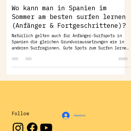
unisurf92
19. März
3 Min. Lesezeit
Wo kann man in Spanien im
Sommer am besten surfen lernen
(Anfänger & Fortgeschrittene)?
Natürlich gelten auch für Anfänger-Surfspots in
Spanien die gleichen Grundvoraussetzungen wie in
anderen Surfregionen. Gute Spots zum Surfen lernen
haben meist: eine hohe Wellenwahrscheinlichkeit
auch im Sommer einen sandigen Untergrund
(Beachbreak) Wellen, die nicht zu hart oder zu
steil brechen genügend Platz im Wasser, also keine
überfüllten Strände Diese Bedingungen findet man
an vielen Küsten Spaniens – aber eine Region
sticht besonders hervor. Surfen lernen in Spanien
i
Follow
Anmelden