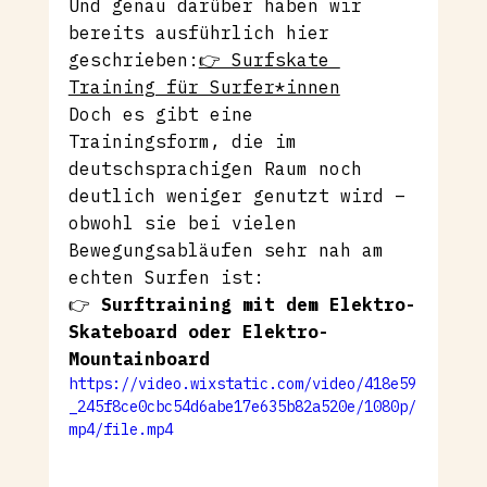
Und genau darüber haben wir 
bereits ausführlich hier 
geschrieben:
👉 Surfskate 
Training für Surfer*innen
Doch es gibt eine 
Trainingsform, die im 
deutschsprachigen Raum noch 
deutlich weniger genutzt wird – 
obwohl sie bei vielen 
Bewegungsabläufen sehr nah am 
echten Surfen ist:
👉 
Surftraining mit dem Elektro-
Skateboard oder Elektro-
Mountainboard
https://video.wixstatic.com/video/418e59
_245f8ce0cbc54d6abe17e635b82a520e/1080p/
mp4/file.mp4