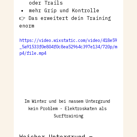
oder Trails
mehr Grip und Kontrolle
👉 Das erweitert dein Training 
enorm
https://video.wixstatic.com/video/418e59
_5a91533f0e804f0c8ea52964c397e134/720p/m
p4/file.mp4
Im Winter und bei nassem Untergrund 
kein Problem - Elektroskaten als 
Surftraining
Weicher Untergrund = 