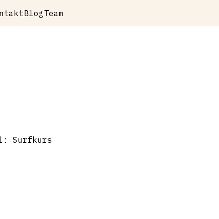
ntakt
Blog
Team
l: Surfkurs