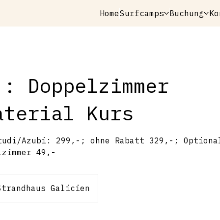
Home
Surfcamps
Buchung
Ko
.: Doppelzimmer
aterial Kurs
tudi/Azubi: 299,-; ohne Rabatt 329,-; Optiona
lzimmer 49,-
Strandhaus Galicien