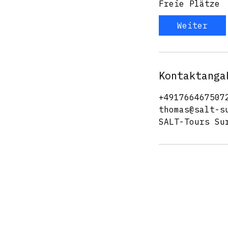
Freie Plätze
Weiter
Kontaktanga
+491766467507
thomas@salt-s
SALT-Tours Su