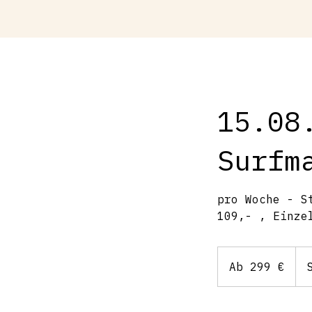
15.08
Surfm
pro Woche - S
109,- , Einze
Ab
299
Ab 299 €
Euro