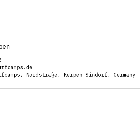
ben
2
urfcamps.de
rfcamps, Nordstraße, Kerpen-Sindorf, Germany