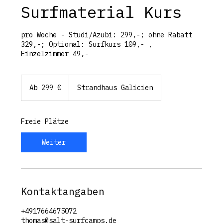
Surfmaterial Kurs
pro Woche - Studi/Azubi: 299,-; ohne Rabatt
329,-; Optional: Surfkurs 109,- ,
Einzelzimmer 49,-
Ab
299
Ab 299 €
Strandhaus Galicien
Euro
Freie Plätze
Weiter
Kontaktangaben
+4917664675072
thomas@salt-surfcamps.de