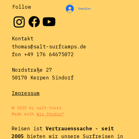
Follow
Anmelden
Kontakt
thomas@salt-surfcamps.de
fon +49 176 64675072
Nordstraße 27
50170 Kerpen Sindorf
Impressum
© 2025 by salt-tours
Made with
Wix Studio™
Reisen ist
Vertrauenssache - seit
2005
bieten wir unsere Surfreisen in